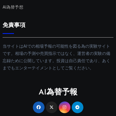
AI為替予想
免責事項
当サイトはAIでの相場予報の可能性を図る為の実験サイト
です。相場の予測や売買指示ではなく、運営者の実験の備
忘録ために公開しています。投資は自己責任であり、あく
までもエンターテイメントとしてご覧ください。
AI為替予報