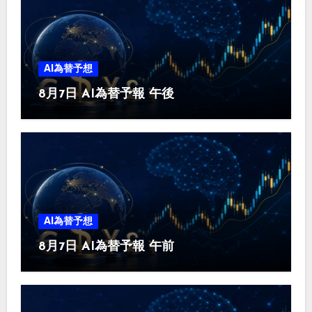
AI為替予想
8月7日 AI為替予報 午後
AI為替予想
8月7日 AI為替予報 午前